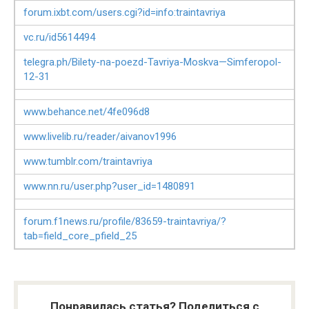
forum.ixbt.com/users.cgi?id=info:traintavriya
vc.ru/id5614494
telegra.ph/Bilety-na-poezd-Tavriya-Moskva—Simferopol-
12-31
www.behance.net/4fe096d8
www.livelib.ru/reader/aivanov1996
www.tumblr.com/traintavriya
www.nn.ru/user.php?user_id=1480891
forum.f1news.ru/profile/83659-traintavriya/?
tab=field_core_pfield_25
Понравилась статья? Поделиться с