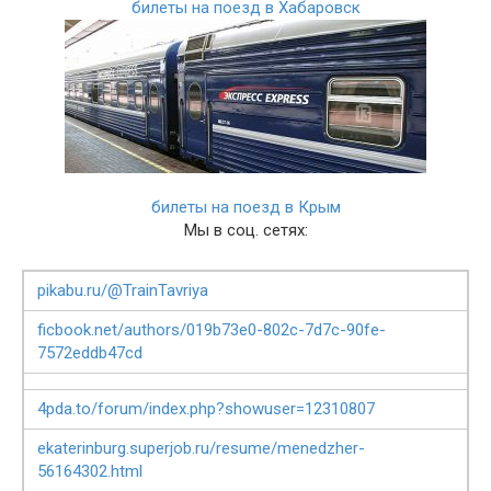
билеты на поезд в Хабаровск
билеты на поезд в Крым
Мы в соц. сетях:
pikabu.ru/@TrainTavriya
ficbook.net/authors/019b73e0-802c-7d7c-90fe-
7572eddb47cd
4pda.to/forum/index.php?showuser=12310807
ekaterinburg.superjob.ru/resume/menedzher-
56164302.html